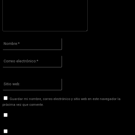
Por favor ingrese su comentario!
Nombre:*
Por favor ingrese su nombre aquí
Correo
electrónico:*
¡Has introducido una dirección de correo electrónico incorrecta!
Por favor ingrese su dirección de correo electrónico aquí
Sitio
web:
Guardar mi nombre, correo electrónico y sitio web en este navegador la
próxima vez que comente.
Recibir un correo electrónico con los siguientes comentarios a
esta entrada.
Recibir un correo electrónico con cada nueva entrada.