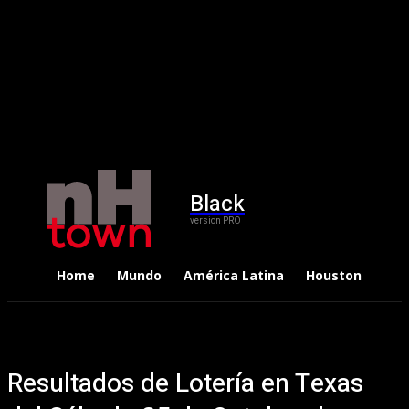
Black
version PRO
Home
Mundo
América Latina
Houston
Dep
Resultados de Lotería en Texas