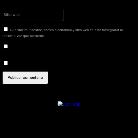
¡Has introducido una dirección de correo electrónico incorrecta!
Por favor ingrese su dirección de correo electrónico aquí
Sitio
web:
Guardar mi nombre, correo electrónico y sitio web en este navegador la
próxima vez que comente.
Recibir un correo electrónico con los siguientes comentarios a
esta entrada.
Recibir un correo electrónico con cada nueva entrada.