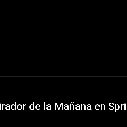
Mundo
América Latina
Houston
Deportes
V
irador de la Mañana en Spr