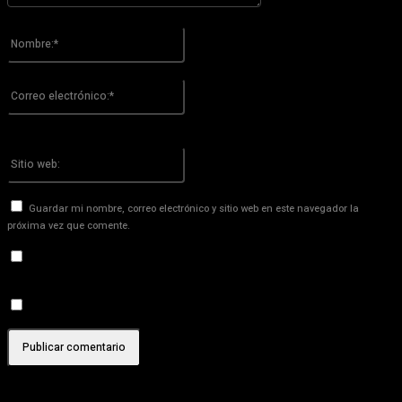
Por favor ingrese su comentario!
Nombre:*
Por favor ingrese su nombre aquí
Correo
electrónico:*
¡Has introducido una dirección de correo electrónico incorrecta!
Por favor ingrese su dirección de correo electrónico aquí
Sitio
web:
Guardar mi nombre, correo electrónico y sitio web en este navegador la
próxima vez que comente.
Recibir un correo electrónico con los siguientes comentarios a
esta entrada.
Recibir un correo electrónico con cada nueva entrada.