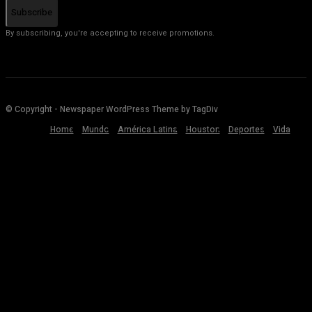
Subscribe
By subscribing, you're accepting to receive promotions.
© Copyright - Newspaper WordPress Theme by TagDiv
Home
Mundo
América Latina
Houston
Deportes
Vida