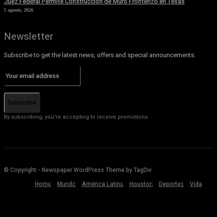
Juez Federal Permite Construcción de Muro Fronterizo en Texas
5 agosto, 2026
Newsletter
Subscribe to get the latest news, offers and special announcements.
Subscribe
By subscribing, you're accepting to receive promotions.
© Copyright - Newspaper WordPress Theme by TagDiv
Home
Mundo
América Latina
Houston
Deportes
Vida