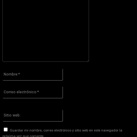
Por favor ingrese su comentario!
Nombre:*
Por favor ingrese su nombre aquí
Correo
electrónico:*
¡Has introducido una dirección de correo electrónico incorrecta!
Por favor ingrese su dirección de correo electrónico aquí
Sitio
web:
Guardar mi nombre, correo electrónico y sitio web en este navegador la
próxima vez que comente.