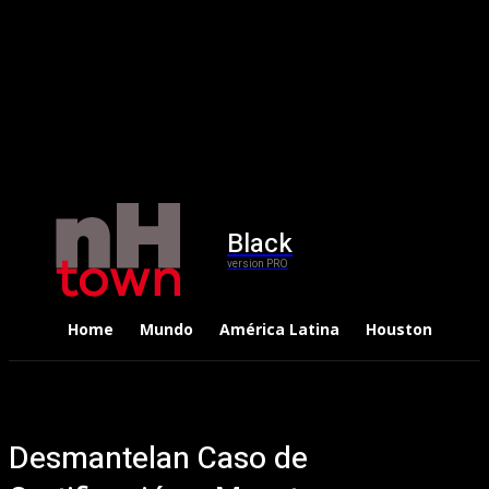
Black
version PRO
Home
Mundo
América Latina
Houston
Dep
Desmantelan Caso de