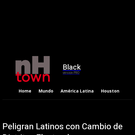
Black
version PRO
Home
Mundo
América Latina
Houston
Dep
Peligran Latinos con Cambio de