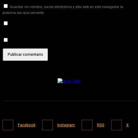
Guardar mi nombre, correo electrónico y sitio web en este navegador la
próxima vez que comente.
Recibir un correo electrónico con los siguientes comentarios a
esta entrada.
Recibir un correo electrónico con cada nueva entrada.
Facebook
Instagram
RSS
X