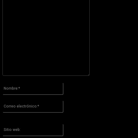
Por favor ingrese su comentario!
Nombre:*
Por favor ingrese su nombre aquí
Correo
electrónico:*
¡Has introducido una dirección de correo electrónico incorrecta!
Por favor ingrese su dirección de correo electrónico aquí
Sitio
web: