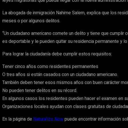
leyes migratorias que pueda llegar con la nueva administración 
La abogada de inmigración Nahime Salem, explica que los resid
meses o por algunos delitos.
“Un ciudadano americano comete un delito y tiene que cumplir con
es deportable y le pueden quitar su residencia permanente y lo
Para lograr la ciudadanía debe cumplir estos requisitos:
Tener cinco años como residentes permanentes
O tres años si están casados con un ciudadano americano.
También deben tener esos mismos años con buen carácter mor
No pueden tener delitos en su récord.
En algunos casos los residentes pueden hacer el examen en s
Organizaciones locales ayudan con clases gratuitas de ciudadan
En la página de
Naturalize Now
puede encontrar información sobr