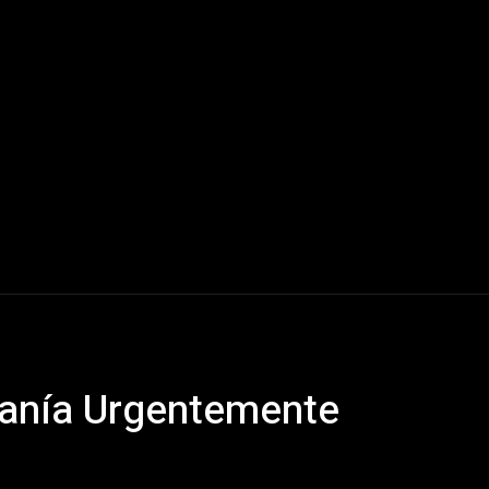
Mundo
América Latina
Houston
Deportes
V
anía Urgentemente