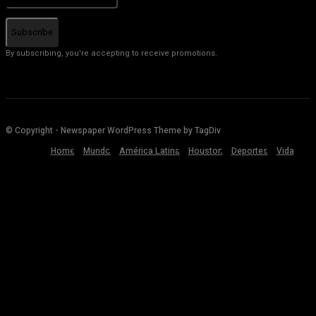
Subscribe
By subscribing, you're accepting to receive promotions.
© Copyright - Newspaper WordPress Theme by TagDiv
Home
Mundo
América Latina
Houston
Deportes
Vida